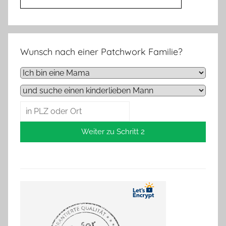
Wunsch nach einer Patchwork Familie?