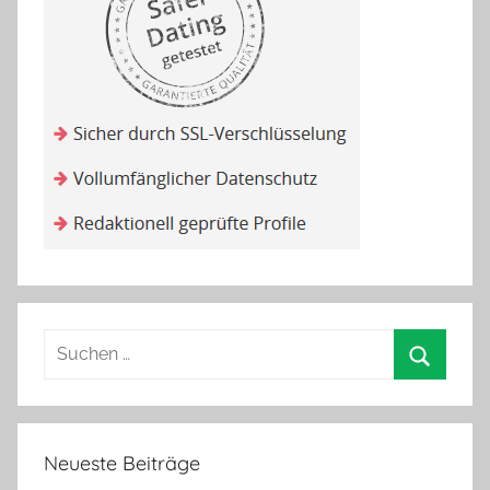
Suchen
nach:
Suchen
Neueste Beiträge