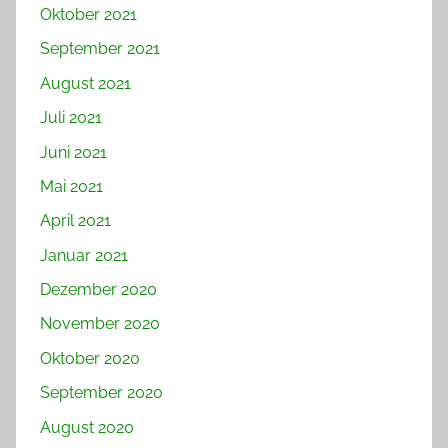
Oktober 2021
September 2021
August 2021
Juli 2021
Juni 2021
Mai 2021
April 2021
Januar 2021
Dezember 2020
November 2020
Oktober 2020
September 2020
August 2020