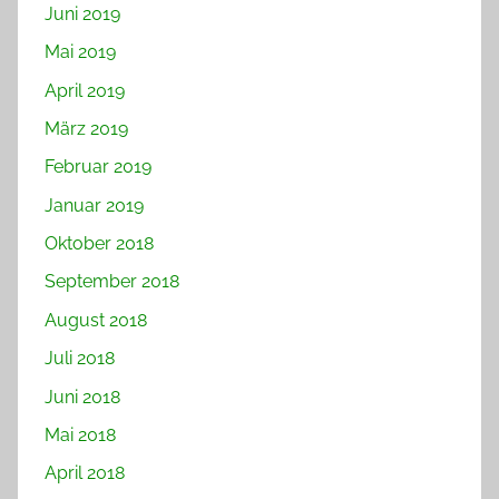
Juni 2019
Mai 2019
April 2019
März 2019
Februar 2019
Januar 2019
Oktober 2018
September 2018
August 2018
Juli 2018
Juni 2018
Mai 2018
April 2018