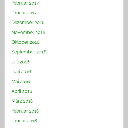
Februar 2017
Januar 2017
Dezember 2016
November 2016
Oktober 2016
September 2016
Juli 2016
Juni 2016
Mai 2016
April 2016
März 2016
Februar 2016
Januar 2016