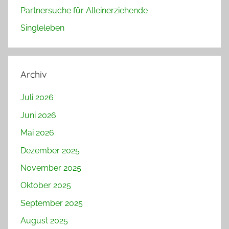
Partnersuche für Alleinerziehende
Singleleben
Archiv
Juli 2026
Juni 2026
Mai 2026
Dezember 2025
November 2025
Oktober 2025
September 2025
August 2025