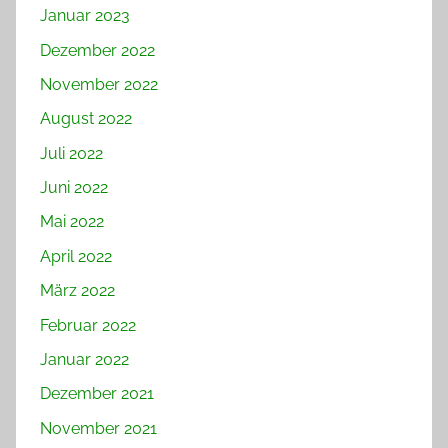
Januar 2023
Dezember 2022
November 2022
August 2022
Juli 2022
Juni 2022
Mai 2022
April 2022
März 2022
Februar 2022
Januar 2022
Dezember 2021
November 2021