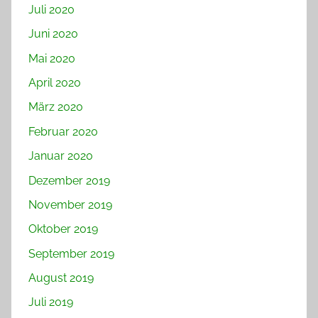
Juli 2020
Juni 2020
Mai 2020
April 2020
März 2020
Februar 2020
Januar 2020
Dezember 2019
November 2019
Oktober 2019
September 2019
August 2019
Juli 2019