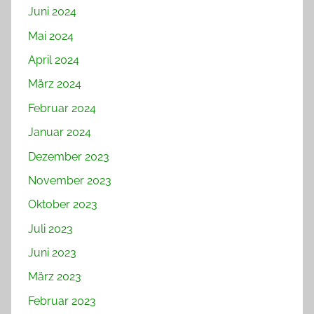
Juni 2024
Mai 2024
April 2024
März 2024
Februar 2024
Januar 2024
Dezember 2023
November 2023
Oktober 2023
Juli 2023
Juni 2023
März 2023
Februar 2023