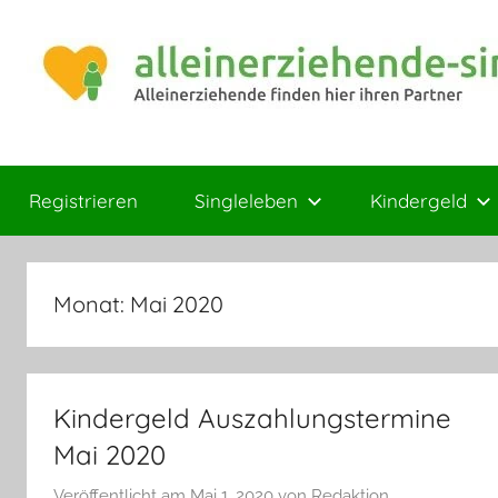
Zum
Inhalt
springen
Magazin
Ratgeber
für
Registrieren
Singleleben
Kindergeld
Mamas
und
Papas
Monat:
Mai 2020
Kindergeld Auszahlungstermine
Mai 2020
Veröffentlicht am
Mai 1, 2020
von
Redaktion