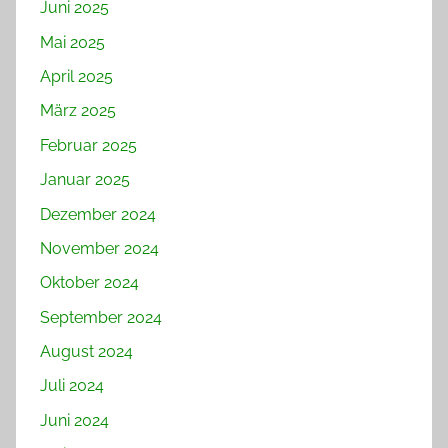
Juni 2025
Mai 2025
April 2025
März 2025
Februar 2025
Januar 2025
Dezember 2024
November 2024
Oktober 2024
September 2024
August 2024
Juli 2024
Juni 2024