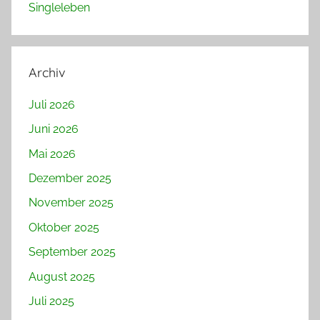
Singleleben
Archiv
Juli 2026
Juni 2026
Mai 2026
Dezember 2025
November 2025
Oktober 2025
September 2025
August 2025
Juli 2025