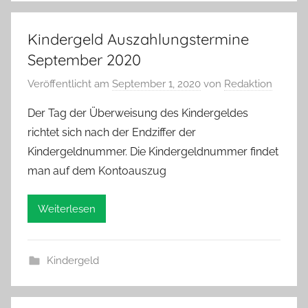
Kindergeld Auszahlungstermine
September 2020
Veröffentlicht am
September 1, 2020
von
Redaktion
Der Tag der Überweisung des Kindergeldes
richtet sich nach der Endziffer der
Kindergeldnummer. Die Kindergeldnummer findet
man auf dem Kontoauszug
Weiterlesen
Kindergeld