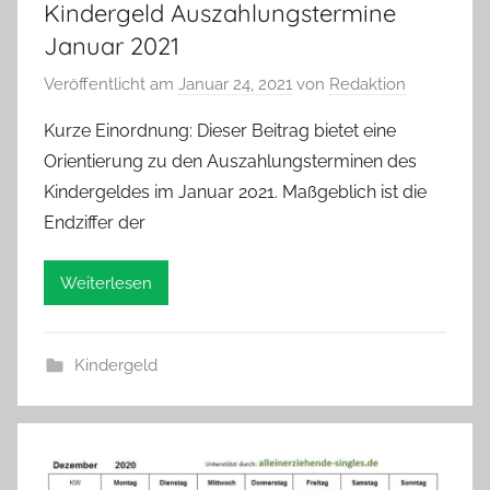
Kindergeld Auszahlungstermine
Januar 2021
Veröffentlicht am
Januar 24, 2021
von
Redaktion
Kurze Einordnung: Dieser Beitrag bietet eine
Orientierung zu den Auszahlungsterminen des
Kindergeldes im Januar 2021. Maßgeblich ist die
Endziffer der
Weiterlesen
Kindergeld