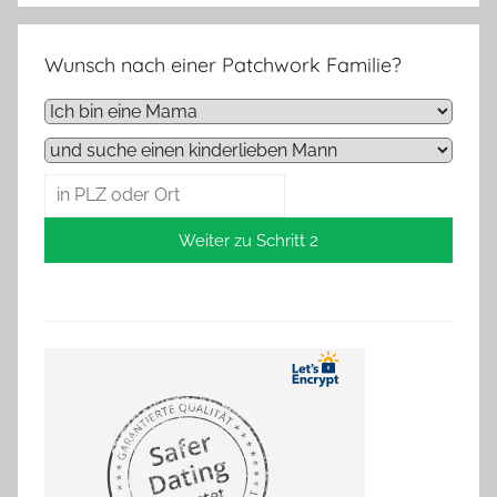
Wunsch nach einer Patchwork Familie?