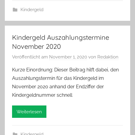
Kindergeld
Kindergeld Auszahlungstermine
November 2020
Veröffentlicht am
November 1, 2020
von
Redaktion
Kurze Einordnung: Dieser Beitrag hilft dabei, den
Auszahlungstermin für das Kindergeld im
November 2020 anhand der Endziffer der
Kindergeldnummer schnell
Weiterlesen
Kindergeld