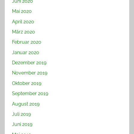
Juni 2020
Mai 2020
April 2020
März 2020
Februar 2020
Januar 2020
Dezember 2019
November 2019
Oktober 2019
September 2019
August 2019
Juli 2019
Juni 2019