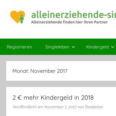
Zum
Inhalt
springen
Magazin
Ratgeber
für
Registrieren
Singleleben
Kindergeld
Mamas
und
Papas
Monat:
November 2017
2 € mehr Kindergeld in 2018
Veröffentlicht am
November 7, 2017
von
Redaktion