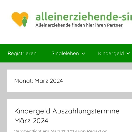
Zum
Inhalt
springen
Magazin
Ratgeber
für
Registrieren
Singleleben
Kindergeld
Mamas
und
Papas
Monat:
März 2024
Kindergeld Auszahlungstermine
März 2024
Veröffentlicht am
März 17, 2024
von
Redaktion