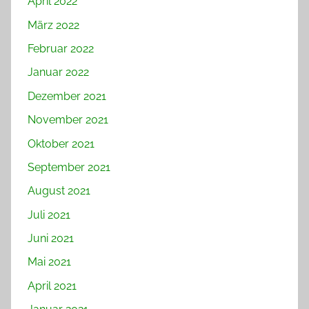
April 2022
März 2022
Februar 2022
Januar 2022
Dezember 2021
November 2021
Oktober 2021
September 2021
August 2021
Juli 2021
Juni 2021
Mai 2021
April 2021