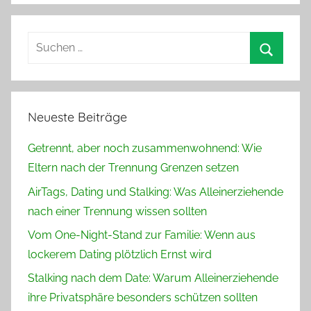
Suchen
nach:
Suchen
Neueste Beiträge
Getrennt, aber noch zusammenwohnend: Wie
Eltern nach der Trennung Grenzen setzen
AirTags, Dating und Stalking: Was Alleinerziehende
nach einer Trennung wissen sollten
Vom One-Night-Stand zur Familie: Wenn aus
lockerem Dating plötzlich Ernst wird
Stalking nach dem Date: Warum Alleinerziehende
ihre Privatsphäre besonders schützen sollten