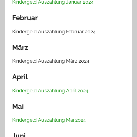
Kindergeld Auszahlung Januar 2024
Februar
Kindergeld Auszahlung Februar 2024
März
Kindergeld Auszahlung März 2024
April
Kindergeld Auszahlung April 2024
Mai
Kindergeld Auszahlung Mai 2024
Juni