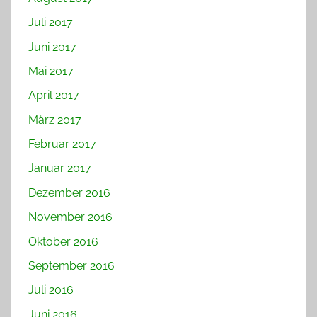
Juli 2017
Juni 2017
Mai 2017
April 2017
März 2017
Februar 2017
Januar 2017
Dezember 2016
November 2016
Oktober 2016
September 2016
Juli 2016
Juni 2016