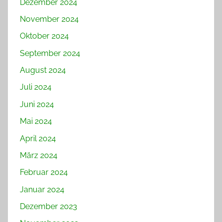
Dezember 2024
November 2024
Oktober 2024
September 2024
August 2024
Juli 2024
Juni 2024
Mai 2024
April 2024
März 2024
Februar 2024
Januar 2024
Dezember 2023