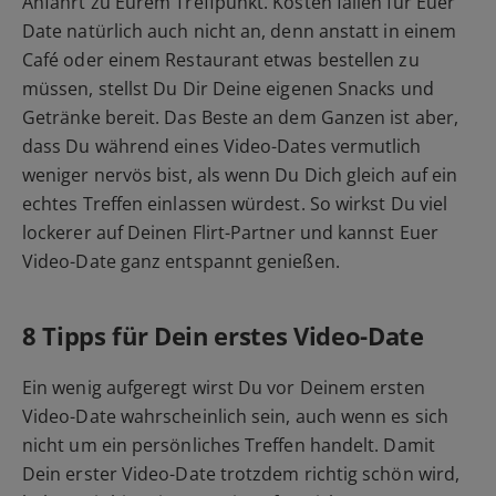
Anfahrt zu Eurem Treffpunkt. Kosten fallen für Euer
Date natürlich auch nicht an, denn anstatt in einem
Café oder einem Restaurant etwas bestellen zu
müssen, stellst Du Dir Deine eigenen Snacks und
Getränke bereit. Das Beste an dem Ganzen ist aber,
dass Du während eines Video-Dates vermutlich
weniger nervös bist, als wenn Du Dich gleich auf ein
echtes Treffen einlassen würdest. So wirkst Du viel
lockerer auf Deinen Flirt-Partner und kannst Euer
Video-Date ganz entspannt genießen.
8 Tipps für Dein erstes Video-Date
Ein wenig aufgeregt wirst Du vor Deinem ersten
Video-Date wahrscheinlich sein, auch wenn es sich
nicht um ein persönliches Treffen handelt. Damit
Dein erster Video-Date trotzdem richtig schön wird,