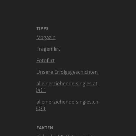
TIPPS
Magazin
Fragenflirt
Fotoflirt
Unsere Erfolgsgeschichten
alleinerziehende-singles.at
🇦🇹
alleinerziehende-singles.ch
🇨🇭
FAKTEN