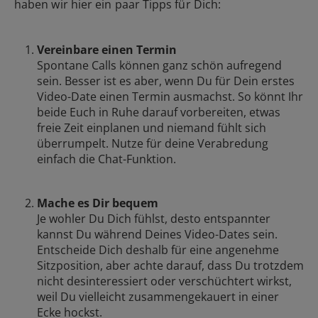
haben wir hier ein paar Tipps für Dich:
Vereinbare einen Termin
Spontane Calls können ganz schön aufregend
sein. Besser ist es aber, wenn Du für Dein erstes
Video-Date einen Termin ausmachst. So könnt Ihr
beide Euch in Ruhe darauf vorbereiten, etwas
freie Zeit einplanen und niemand fühlt sich
überrumpelt. Nutze für deine Verabredung
einfach die Chat-Funktion.
Mache es Dir bequem
Je wohler Du Dich fühlst, desto entspannter
kannst Du während Deines Video-Dates sein.
Entscheide Dich deshalb für eine angenehme
Sitzposition, aber achte darauf, dass Du trotzdem
nicht desinteressiert oder verschüchtert wirkst,
weil Du vielleicht zusammengekauert in einer
Ecke hockst.