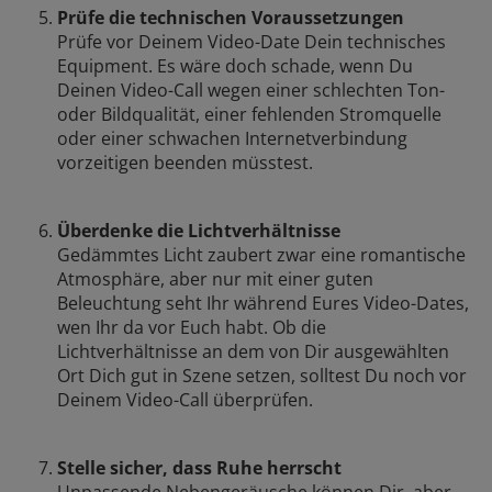
Prüfe die technischen Voraussetzungen
Prüfe vor Deinem Video-Date Dein technisches
Equipment. Es wäre doch schade, wenn Du
Deinen Video-Call wegen einer schlechten Ton-
oder Bildqualität, einer fehlenden Stromquelle
oder einer schwachen Internetverbindung
vorzeitigen beenden müsstest.
Überdenke die Lichtverhältnisse
Gedämmtes Licht zaubert zwar eine romantische
Atmosphäre, aber nur mit einer guten
Beleuchtung seht Ihr während Eures Video-Dates,
wen Ihr da vor Euch habt. Ob die
Lichtverhältnisse an dem von Dir ausgewählten
Ort Dich gut in Szene setzen, solltest Du noch vor
Deinem Video-Call überprüfen.
Stelle sicher, dass Ruhe herrscht