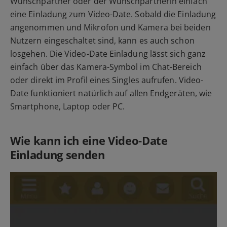
Wunschpartner oder der Wunschpartnerin einfach
eine Einladung zum Video-Date. Sobald die Einladung
angenommen und Mikrofon und Kamera bei beiden
Nutzern eingeschaltet sind, kann es auch schon
losgehen. Die Video-Date Einladung lässt sich ganz
einfach über das Kamera-Symbol im Chat-Bereich
oder direkt im Profil eines Singles aufrufen. Video-
Date funktioniert natürlich auf allen Endgeräten, wie
Smartphone, Laptop oder PC.
Wie kann ich eine Video-Date
Einladung senden