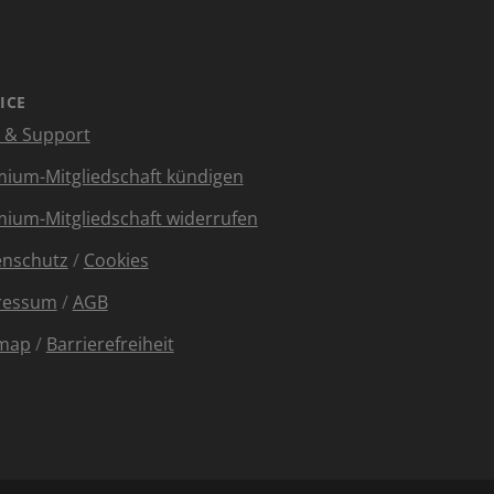
ICE
e & Support
ium-Mitgliedschaft kündigen
ium-Mitgliedschaft widerrufen
enschutz
/
Cookies
ressum
/
AGB
emap
/
Barrierefreiheit