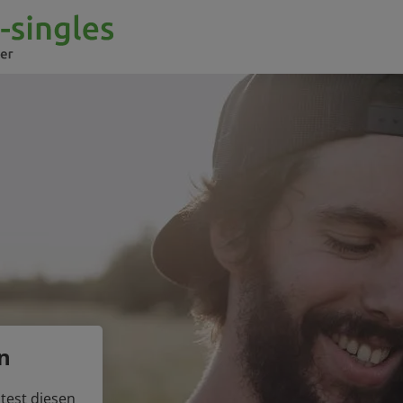
n
test diesen